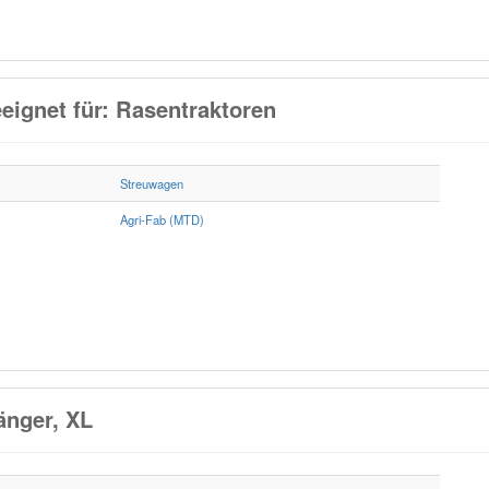
eignet für: Rasentraktoren
Streuwagen
Agri-Fab (MTD)
nger, XL