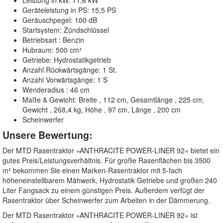
Geräteleistung in PS: 15,5 PS
Geräuschpegel: 100 dB
Startsystem: Zündschlüssel
Betriebsart : Benzin
Hubraum: 500 cm³
Getriebe: Hydrostatikgetrieb
Anzahl Rückwärtsgänge: 1 St.
Anzahl Vorwärtsgänge: 1 S
Wenderadius : 46 cm
Maße & Gewicht: Breite , 112 cm, Gesamtlänge , 225 cm,
Gewicht , 268,4 kg, Höhe , 97 cm, Länge , 200 cm
Scheinwerfer
Unsere Bewertung:
Der MTD Rasentraktor »ANTHRACITE POWER-LINER 92« bietet ein
gutes Preis/Leistungsverhältnis. Für große Rasenflächen bis 3500
m² bekommen Sie einen Marken-Rasentraktor mit 5-fach
höheneinstellbarem Mähwerk, Hydrostatik Getriebe und großen 240
Liter Fangsack zu einem günstigen Preis. Außerdem verfügt der
Rasentraktor über Scheinwerfer zum Arbeiten in der Dämmerung.
Der MTD Rasentraktor »ANTHRACITE POWER-LINER 92« ist