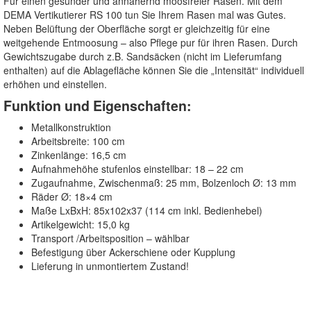
Für einen gesunder und annähernd moosfreier Rasen. Mit dem
DEMA Vertikutierer RS 100 tun Sie Ihrem Rasen mal was Gutes.
Neben Belüftung der Oberfläche sorgt er gleichzeitig für eine
weitgehende Entmoosung – also Pflege pur für ihren Rasen. Durch
Gewichtszugabe durch z.B. Sandsäcken (nicht im Lieferumfang
enthalten) auf die Ablagefläche können Sie die „Intensität“ individuell
erhöhen und einstellen.
Funktion und Eigenschaften:
Metallkonstruktion
Arbeitsbreite: 100 cm
Zinkenlänge: 16,5 cm
Aufnahmehöhe stufenlos einstellbar: 18 – 22 cm
Zugaufnahme, Zwischenmaß: 25 mm, Bolzenloch Ø: 13 mm
Räder Ø: 18×4 cm
Maße LxBxH: 85x102x37 (114 cm inkl. Bedienhebel)
Artikelgewicht: 15,0 kg
Transport /Arbeitsposition – wählbar
Befestigung über Ackerschiene oder Kupplung
Lieferung in unmontiertem Zustand!