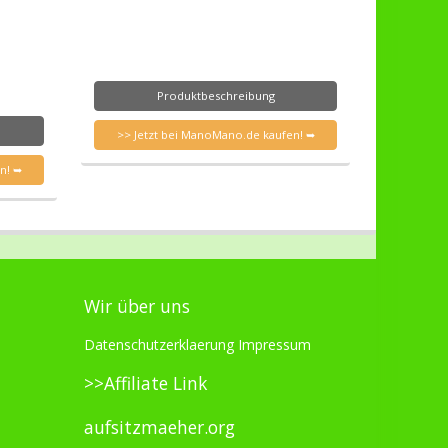
Produktbeschreibung
>> Jetzt bei ManoMano.de kaufen! ➥
n! ➥
Wir über uns
Datenschutzerklaerung
Impressum
>>Affiliate Link
aufsitzmaeher.org