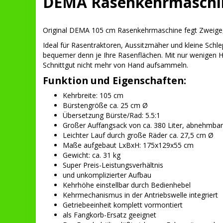
DEMA Rasenkehrmaschi
Original DEMA 105 cm Rasenkehrmaschine fegt Zweige, B
Ideal für Rasentraktoren, Aussitzmäher und kleine Schle
bequemer denn je Ihre Rasenflächen. Mit nur wenigen H
Schnittgut nicht mehr von Hand aufsammeln.
Funktion und Eigenschaften:
Kehrbreite: 105 cm
Bürstengröße ca. 25 cm Ø
Übersetzung Bürste/Rad: 5.5:1
Großer Auffangsack von ca. 380 Liter, abnehmbar
Leichter Lauf durch große Räder ca. 27,5 cm Ø
Maße aufgebaut LxBxH: 175x129x55 cm
Gewicht: ca. 31 kg
Super Preis-Leistungsverhältnis
und unkomplizierter Aufbau
Kehrhöhe einstellbar durch Bedienhebel
Kehrmechanismus in der Antriebswelle integriert
Getriebeeinheit komplett vormontiert
als Fangkorb-Ersatz geeignet