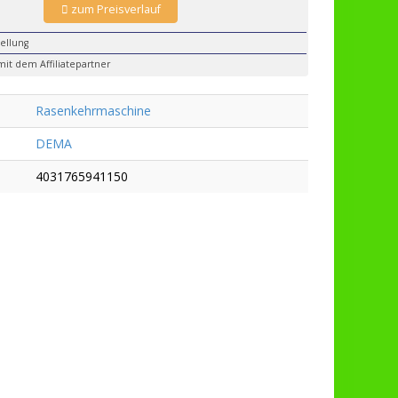
zum Preisverlauf
ellung
mit dem Affiliatepartner
Rasenkehrmaschine
DEMA
4031765941150